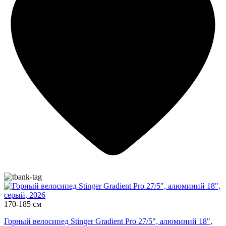
170-185 см
Горный велосипед Stinger Gradient Pro 27/5", алюминий 18",