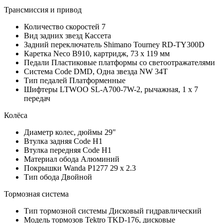
Трансмиссия и привод
Количество скоростей
7
Вид задних звезд
Кассета
Задний переключатель
Shimano Tourney RD-TY300D
Каретка
Neco B910, картридж, 73 х 119 мм
Педали
Пластиковые платформы со светоотражателями
Система
Code DMD, Одна звезда NW 34T
Тип педалей
Платформенные
Шифтеры
LTWOO SL-A700-7W-2, рычажная, 1 х 7
передач
Колёса
Диаметр колес, дюймы
29"
Втулка задняя
Code H1
Втулка передняя
Code H1
Материал обода
Алюминий
Покрышки
Wanda P1277 29 x 2.3
Тип обода
Двойной
Тормозная система
Тип тормозной системы
Дисковый гидравлический
Модель тормозов
Tektro TKD-176, дисковые