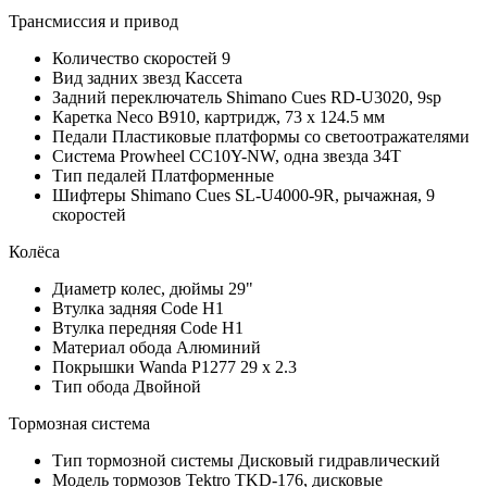
Трансмиссия и привод
Количество скоростей
9
Вид задних звезд
Кассета
Задний переключатель
Shimano Cues RD-U3020, 9sp
Каретка
Neco B910, картридж, 73 х 124.5 мм
Педали
Пластиковые платформы со светоотражателями
Система
Prowheel CC10Y-NW, одна звезда 34T
Тип педалей
Платформенные
Шифтеры
Shimano Cues SL-U4000-9R, рычажная, 9
скоростей
Колёса
Диаметр колес, дюймы
29"
Втулка задняя
Code H1
Втулка передняя
Code H1
Материал обода
Алюминий
Покрышки
Wanda P1277 29 x 2.3
Тип обода
Двойной
Тормозная система
Тип тормозной системы
Дисковый гидравлический
Модель тормозов
Tektro TKD-176, дисковые