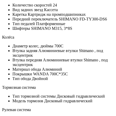
Количество скоростей
24
Вид задних звезд
Кассета
Каретка
Картридж на промподшипниках
Передний переключатель
SHIMANO FD-TY300-DS6
Тип педалей
Платформенные
Шифтеры
SHIMANO M315, 3*8S
Колёса
Диаметр колес, дюймы
700C
Втулка задняя
Алюминиевые втулки Shimano , под
эксцентрик
Втулка передняя
Алюминиевые втулки Shimano , под
эксцентрик
Материал обода
Алюминий
Покрышки
WANDA 700C*35C
Тип обода
Двойной
Тормозная система
Тип тормозной системы
Дисковый гидравлический
Модель тормозов
Дисковый гидравлический
Рулевая система