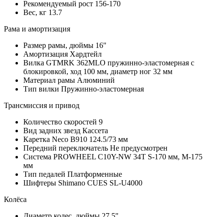
Рекомендуемый рост
156-170
Вес, кг
13.7
Рама и амортизация
Размер рамы, дюймы
16"
Амортизация
Хардтейл
Вилка
GTMRK 362MLO пружинно-эластомерная с
блокировкой, ход 100 мм, диаметр ног 32 мм
Материал рамы
Алюминий
Тип вилки
Пружинно-эластомерная
Трансмиссия и привод
Количество скоростей
9
Вид задних звезд
Кассета
Каретка
Neco B910 124.5/73 мм
Передний переключатель
Не предусмотрен
Система
PROWHEEL C10Y-NW 34T S-170 мм, M-175
мм
Тип педалей
Платформенные
Шифтеры
Shimano CUES SL-U4000
Колёса
Диаметр колес, дюймы
27.5"