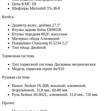
Цепь
KMC Z8
Шифтеры
Microshift TS-38-8
Колёса
Диаметр колес, дюймы
27.5"
Втулка задняя
Solon DH802R
Втулка передняя
802F, конусные
Материал обода
Алюминий
Покрышки
Chaoyang H-5234 2,2"
Тип обода
Двойной
Тормозная система
Тип тормозной системы
Дисковые механические
Модель тормозов
repute dsc910
Рулевая система
Вынос
Jieshun JX-008, кованый, алюминий,
безрезьбовой, 31,8 мм., 60-80 мм.
Руль
Jieshun JH-802L, алюминий, 31,8 мм., 720 мм.
Прочее