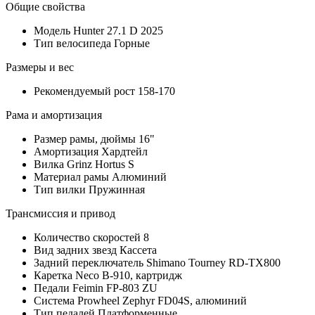
Общие свойства
Модель
Hunter 27.1 D 2025
Тип велосипеда
Горные
Размеры и вес
Рекомендуемый рост
158-170
Рама и амортизация
Размер рамы, дюймы
16"
Амортизация
Хардтейл
Вилка
Grinz Hortus S
Материал рамы
Алюминий
Тип вилки
Пружинная
Трансмиссия и привод
Количество скоростей
8
Вид задних звезд
Кассета
Задний переключатель
Shimano Tourney RD-TX800
Каретка
Neco B-910, картридж
Педали
Feimin FP-803 ZU
Система
Prowheel Zephyr FD04S, алюминий
Тип педалей
Платформенные