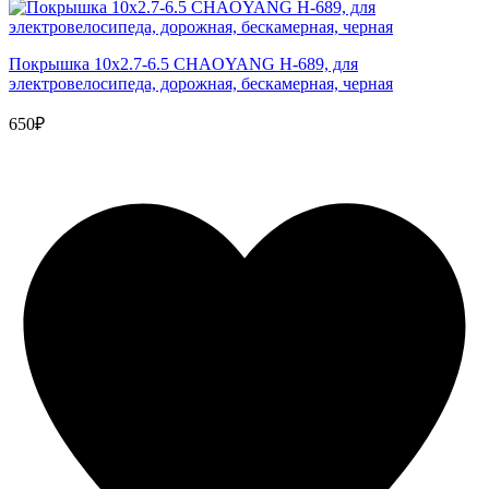
Покрышка 10x2.7-6.5 CHAOYANG H-689, для
электровелосипеда, дорожная, бескамерная, черная
650₽