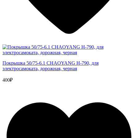
Покрышка 50/75-6.1 CHAOYANG H-790, для
электросамоката, дорожная, черная
400₽