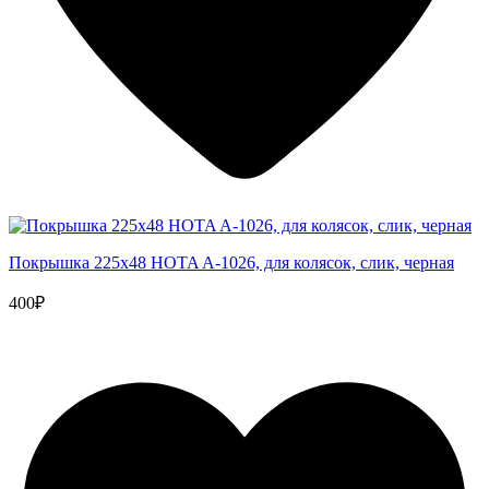
Покрышка 225x48 HOTA A-1026, для колясок, слик, черная
400₽