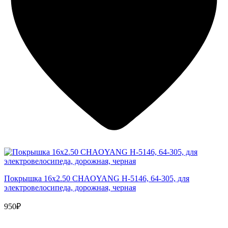
Покрышка 16x2.50 CHAOYANG H-5146, 64-305, для
электровелосипеда, дорожная, черная
950₽