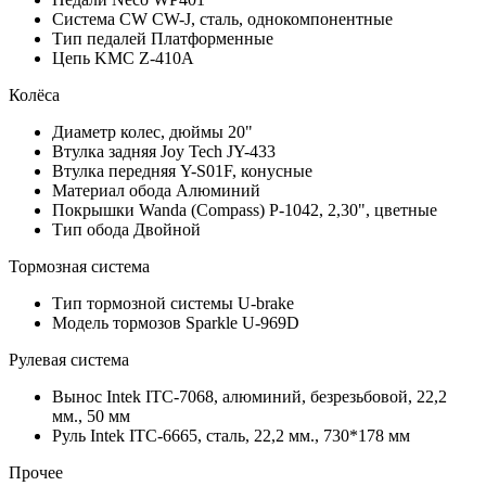
Система
CW CW-J, сталь, однокомпонентные
Тип педалей
Платформенные
Цепь
KMC Z-410A
Колёса
Диаметр колес, дюймы
20"
Втулка задняя
Joy Tech JY-433
Втулка передняя
Y-S01F, конусные
Материал обода
Алюминий
Покрышки
Wanda (Compass) P-1042, 2,30", цветные
Тип обода
Двойной
Тормозная система
Тип тормозной системы
U-brake
Модель тормозов
Sparkle U-969D
Рулевая система
Вынос
Intek ITC-7068, алюминий, безрезьбовой, 22,2
мм., 50 мм
Руль
Intek ITC-6665, сталь, 22,2 мм., 730*178 мм
Прочее