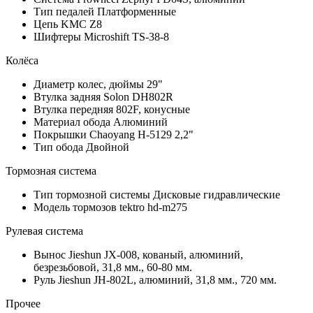
Тип педалей
Платформенные
Цепь
KMC Z8
Шифтеры
Microshift TS-38-8
Колёса
Диаметр колес, дюймы
29"
Втулка задняя
Solon DH802R
Втулка передняя
802F, конусные
Материал обода
Алюминий
Покрышки
Chaoyang H-5129 2,2"
Тип обода
Двойной
Тормозная система
Тип тормозной системы
Дисковые гидравлические
Модель тормозов
tektro hd-m275
Рулевая система
Вынос
Jieshun JX-008, кованый, алюминий,
безрезьбовой, 31,8 мм., 60-80 мм.
Руль
Jieshun JH-802L, алюминий, 31,8 мм., 720 мм.
Прочее